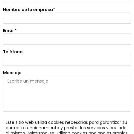
Nombre de la empresa*
Email*
Teléfono
Mensaje
Este sitio web utiliza cookies necesarias para garantizar su
He leido y acepto la
política de privacidad
correcto funcionamiento y prestar los servicios vinculados
al mismo. Asimismo, se utilizan cookies opcionales propias